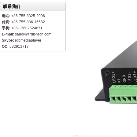
联系我们
电话:
+86-755-8325-2096
传真:
+86-755-836-16582
手机:
+86-13602624871
E-mail:
sales4@rdb-tech.com
Skype:
rdbmediaplayer
QQ:
632913717